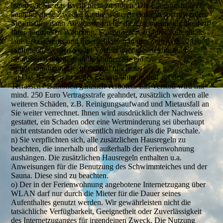
bitten wir Sie das Event nicht zu stören. Die Eingangshalle
kann für diese Zwecke für die weiteren Gäste gesperrt werden.
Sie erhalten dann Anweisungen für die Zugangsmöglichkeit zu
Ihrer gemieteten Wohnung. Sollten während Ihres Aufenthalts
lautstarke Events und Feierlichkeiten in den Zeiten ab 20 Uhr
stattfinden, werden Sie im Vorfeld über diesen Umstand
informiert. Gegebenenfalls können Sie ein
Sonderkündigungsrecht geltend machen.
m) Das Rauchen ist in der Ferienwohnung und auf den
Terrassen / Balkonen gänzlich verboten. Ein Verstoß wird mit
mind. 250 Euro Vertragsstrafe geahndet, zusätzlich werden alle
weiteren Schäden, z.B. Reinigungsaufwand und Mietausfall an
Sie weiter verrechnet. Ihnen wird ausdrücklich der Nachweis
gestattet, ein Schaden oder eine Wertminderung sei überhaupt
nicht entstanden oder wesentlich niedriger als die Pauschale.
n) Sie verpflichten sich, alle zusätzlichen Hausregeln zu
beachten, die innerhalb und außerhalb der Ferienwohnung
aushängen. Die zusätzlichen Hausregeln enthalten u.a.
Anweisungen für die Benutzung des Schwimmteiches und der
Sauna. Diese sind zu beachten.
o) Der in der Ferienwohnung angebotene Internetzugang über
WLAN darf nur durch die Mieter für die Dauer seines
Aufenthaltes genutzt werden. Wir gewährleisten nicht die
tatsächliche Verfügbarkeit, Geeignetheit oder Zuverlässigkeit
des Internetzuganges für irgendeinen Zweck. Die Nutzung