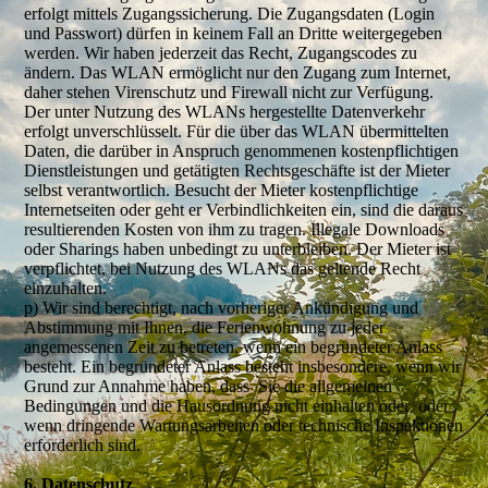
erfolgt mittels Zugangssicherung. Die Zugangsdaten (Login
und Passwort) dürfen in keinem Fall an Dritte weitergegeben
werden. Wir haben jederzeit das Recht, Zugangscodes zu
ändern. Das WLAN ermöglicht nur den Zugang zum Internet,
daher stehen Virenschutz und Firewall nicht zur Verfügung.
Der unter Nutzung des WLANs hergestellte Datenverkehr
erfolgt unverschlüsselt. Für die über das WLAN übermittelten
Daten, die darüber in Anspruch genommenen kostenpflichtigen
Dienstleistungen und getätigten Rechtsgeschäfte ist der Mieter
selbst verantwortlich. Besucht der Mieter kostenpflichtige
Internetseiten oder geht er Verbindlichkeiten ein, sind die daraus
resultierenden Kosten von ihm zu tragen. Illegale Downloads
oder Sharings haben unbedingt zu unterbleiben. Der Mieter ist
verpflichtet, bei Nutzung des WLANs das geltende Recht
einzuhalten.
p) Wir sind berechtigt, nach vorheriger Ankündigung und
Abstimmung mit Ihnen, die Ferienwohnung zu jeder
angemessenen Zeit zu betreten, wenn ein begründeter Anlass
besteht. Ein begründeter Anlass besteht insbesondere, wenn wir
Grund zur Annahme haben, dass Sie die allgemeinen
Bedingungen und die Hausordnung nicht einhalten oder oder
wenn dringende Wartungsarbeiten oder technische Inspektionen
erforderlich sind.
6. Datenschutz