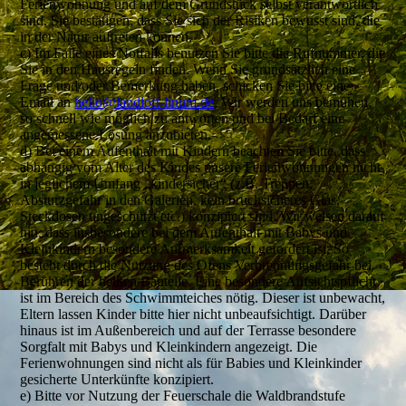
Ferienwohnung und auf dem Grundstück selbst verantwortlich
sind. Sie bestätigen, dass Sie sich der Risiken bewusst sind, die
in der Natur auftreten können.
c) Im Falle eines Notfalls benutzen Sie bitte die Rufnummer, die
Sie in den Hausregeln finden. Wenn Sie grundsätzlich eine
Frage und/oder Bemerkung haben, schicken Sie bitte eine
Email an
hello@landloft-linum.de
. Wir werden uns bemühen,
so schnell wie möglich zu antworten und bei Bedarf eine
angemessene Lösung anzubieten.
d) Bei einem Aufenthalt mit Kindern beachten Sie bitte, dass
abhängig vom Alter des Kindes unsere Ferienwohnungen nicht
in jeglichem Umfang „kindersicher“ (z.B. Treppen,
Absturzgefahr in den Galerien, kein bruchsicheres Glas,
Steckdosen ungeschützt etc.) konzipiert sind. Wir weisen darauf
hin, dass insbesondere bei dem Aufenthalt mit Babys und
Kleinkindern besondere Aufmerksamkeit gefordert ist. So
besteht durch die Nutzung des Ofens Verbrennungsgefahr bei
Berühren der heißen Bauteile. Eine besondere Aufsichtspflicht
ist im Bereich des Schwimmteiches nötig. Dieser ist unbewacht,
Eltern lassen Kinder bitte hier nicht unbeaufsichtigt. Darüber
hinaus ist im Außenbereich und auf der Terrasse besondere
Sorgfalt mit Babys und Kleinkindern angezeigt. Die
Ferienwohnungen sind nicht als für Babies und Kleinkinder
gesicherte Unterkünfte konzipiert.
e) Bitte vor Nutzung der Feuerschale die Waldbrandstufe