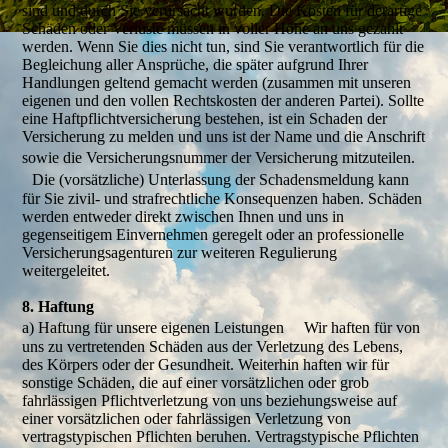
sind und durch Sie verursacht wurden. Die Kosten für derartige
Schäden oder Verluste müssen in voller Höhe an uns gezahlt
werden. Wenn Sie dies nicht tun, sind Sie verantwortlich für die
Begleichung aller Ansprüche, die später aufgrund Ihrer
Handlungen geltend gemacht werden (zusammen mit unseren
eigenen und den vollen Rechtskosten der anderen Partei). Sollte
eine Haftpflichtversicherung bestehen, ist ein Schaden der
Versicherung zu melden und uns ist der Name und die Anschrift
sowie die Versicherungsnummer der Versicherung mitzuteilen.
Die (vorsätzliche) Unterlassung der Schadensmeldung kann
für Sie zivil- und strafrechtliche Konsequenzen haben. Schäden
werden entweder direkt zwischen Ihnen und uns in
gegenseitigem Einvernehmen geregelt oder an professionelle
Versicherungsagenturen zur weiteren Regulierung
weitergeleitet.
8. Haftung
a) Haftung für unsere eigenen Leistungen Wir haften für von
uns zu vertretenden Schäden aus der Verletzung des Lebens,
des Körpers oder der Gesundheit. Weiterhin haften wir für
sonstige Schäden, die auf einer vorsätzlichen oder grob
fahrlässigen Pflichtverletzung von uns beziehungsweise auf
einer vorsätzlichen oder fahrlässigen Verletzung von
vertragstypischen Pflichten beruhen. Vertragstypische Pflichten