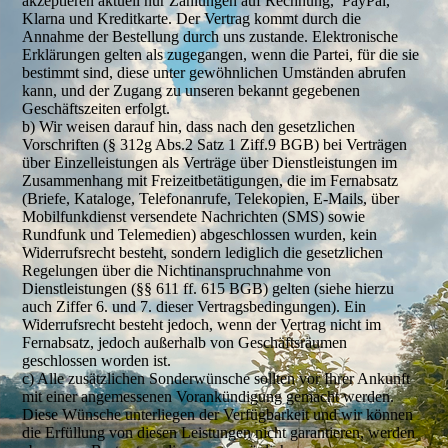
akzeptieren aktuell nur Zahlungen auf Rechnung, PayPal,
Klarna und Kreditkarte. Der Vertrag kommt durch die
Annahme der Bestellung durch uns zustande. Elektronische
Erklärungen gelten als zugegangen, wenn die Partei, für die sie
bestimmt sind, diese unter gewöhnlichen Umständen abrufen
kann, und der Zugang zu unseren bekannt gegebenen
Geschäftszeiten erfolgt.
b) Wir weisen darauf hin, dass nach den gesetzlichen
Vorschriften (§ 312g Abs.2 Satz 1 Ziff.9 BGB) bei Verträgen
über Einzelleistungen als Verträge über Dienstleistungen im
Zusammenhang mit Freizeitbetätigungen, die im Fernabsatz
(Briefe, Kataloge, Telefonanrufe, Telekopien, E-Mails, über
Mobilfunkdienst versendete Nachrichten (SMS) sowie
Rundfunk und Telemedien) abgeschlossen wurden, kein
Widerrufsrecht besteht, sondern lediglich die gesetzlichen
Regelungen über die Nichtinanspruchnahme von
Dienstleistungen (§§ 611 ff. 615 BGB) gelten (siehe hierzu
auch Ziffer 6. und 7. dieser Vertragsbedingungen). Ein
Widerrufsrecht besteht jedoch, wenn der Vertrag nicht im
Fernabsatz, jedoch außerhalb von Geschäftsräumen
geschlossen worden ist.
c) Alle zusätzlichen Sonderwünsche sollten vor Ihrer Ankunft
mit einer angemessenen Vorankündigung gemacht werden.
Diese Wünsche unterliegen der Verfügbarkeit und wir können
die Erfüllung von diesen Leistungen nicht garantieren, werden