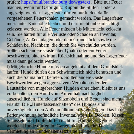
prüfen:
https://mlul.brandenburg.de/wgs/text
. Bitte nur Feuer
machen, wenn für Ostprignitz-Ruppin die Stufen 1 oder 2
angezeigt werden. Lagerfeuer dürfen nur in den dafür
vorgesehenen Feuerschalen gemacht werden. Das Lagerfeuer
muss unter Kniehöhe bleiben und darf nicht unbeaufsichtigt
gelassen werden. Alle Feuer müssen bis Mitternacht gelöscht
sein. Sie haften für alle Verluste oder Schäden an Inventar,
Gebäude, Außenanlagen oder dem Grundstück, sowie die
Schäden bei Nachbarn, die durch Sie verschuldet wurden.
Sollten sich andere Gäste über Qualm oder ein Feuer
beschweren, bitten wir um Rücksichtnahme und das Lagerfeuer
muss dann gelöscht werden.
f) Mitgebrachte Hunde müssen angeleint auf dem Grundstück
laufen. Hunde dürfen den Schwimmteich nicht benutzen und
auch die Sauna nicht betreten. Sollten andere Gäste
Beschwerden wegen aggressivem Verhalten oder der
Lautstärke von mitgebrachten Hunden einreichen, bleibt es uns
vorbehalten, den Hund vom Aufenthalt nachträglich
auszuschließen. Hunde auf Sitzmöbeln und Betten sind nicht
erlaubt. Die „Hinterlassenschaften“ des Hundes sind
unverzüglich in den Außenmülltonnen zu entsorgen. Das in der
Ferienwohnung befindliche Inventar, wie z.B. Decken, Kissen,
Schüsseln und Töpfe dürfen nicht für Hunde verwendet
werden. Hunde dürfen im Garten nicht buddeln. Die
Vermietung an Hundehalter setzt eine gültige