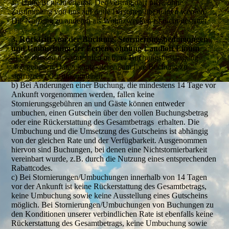
an Dritte ist nicht erlaubt. Der Vertrag darf nicht ohne
Zustimmung von uns auf dritte Personen übertragen werden.
Die Nutzung zu anderen als Wohnzwecken ist nicht gestattet.
3. Rücktritt von der Buchung, Stornierungsbedingungen
und Umbuchung der Ferienwohnung Landloft Linum
a) Sie müssen uns unter den in Ihrer Buchungsbestätigung
angegebenen Daten kontaktieren, um Ihre Buchung zu
stornieren oder umzubuchen.
b) Bei Änderungen einer Buchung, die mindestens 14 Tage vor
Ankunft vorgenommen werden, fallen keine
Stornierungsgebühren an und Gäste können entweder
umbuchen, einen Gutschein über den vollen Buchungsbetrag
oder eine Rückerstattung des Gesamtbetrags erhalten. Die
Umbuchung und die Umsetzung des Gutscheins ist abhängig
von der gleichen Rate und der Verfügbarkeit. Ausgenommen
hiervon sind Buchungen, bei denen eine Nichtstornierbarkeit
vereinbart wurde, z.B. durch die Nutzung eines entsprechenden
Rabattcodes.
c) Bei Stornierungen/Umbuchungen innerhalb von 14 Tagen
vor der Ankunft ist keine Rückerstattung des Gesamtbetrags,
keine Umbuchung sowie keine Ausstellung eines Gutscheins
möglich. Bei Stornierungen/Umbuchungen von Buchungen zu
den Konditionen unserer verbindlichen Rate ist ebenfalls keine
Rückerstattung des Gesamtbetrags, keine Umbuchung sowie