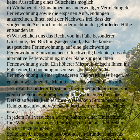
keine Ausstellung eines Gutscheins möglich.
d) Wir haben die Einnahmen aus anderweitiger Vermietung der
Ferienwohnung sowie die ersparten Aufwendungen
anzurechnen. Ihnen steht der Nachweis frei, dass der
vorgenannte Anspruch nicht oder nicht in der geforderten Höhe
entstanden ist.
e) Wir behalten uns das Recht vor, im Falle besonderer
Umstände, den Buchungsgegenstand, also die konkret
ausgesuchte Ferienwohnung, auf eine gleichwertige
Ferienwohnung umzubuchen. Gleichwertig bedeutet, dass die
alternative Ferienwohnung in der Nähe zur gebuchten
Ferienwohnung steht. Ein höherer Mietpreis entsteht Ihnen im
Falle einer Umbuchung unsererseits nicht. Sollte die
Ferienwohnung in einer günstigeren Mietpreisklasse liegen, so
erstatten wir Ihnen die Mehrkosten selbstverständlich zurück.
Ein Fall besonderer Umstände liegt unter anderem dann vor,
wenn die Ferienwohnung einen unerwarteten technischen
Defekt aufweist (kein warmes Wasser/kein Strom/besonderer
Reinigungsaufwand verursacht durch den vorherigen Mieter
usw.)
In jedem Fall versuchen wir im Rahmen einer Umbuchung,
Ihre Wünsche bestmöglich umzusetzen und auf Ihre Belange
Rücksicht zu nehmen.
Sollte eine Umbuchung aus besonderen Gründen Ihrerseits
nicht zumutbar sein, so wird der Aufenthalt von uns kostenlos