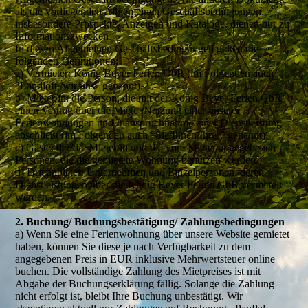
als die vorliegenden Allgemeinen Geschäftsbedingungen,
insbesondere Prospekte, Anzeigen und Kataloge, dienen nur zu
Informationszwecken.
In diesen Allgemeinen Geschäftsbedingungen gelten die
folgenden Definitionen:
a) Vermieter: König Beyer Ferien GbR (im Folgenden auch
"Landloft /wir/uns" genannt).
b) Mieter/in: die Person, die mit der König Beyer Ferien GbR
einen Vertrag über die Miete /Nutzung einer unserer
Ferienwohnungen und Inanspruchnahme einer Dienstleistung
abschließt (im Folgenden auch “Sie/Ihnen/Ihrer” genannt).
c) Gäste: der/die Mieter/in und die vom Mieter angegebenen
Personen, die die gemietete Wohnung benutzen werden.
d) Drittanbieter: Unternehmen und Einzelpersonen, deren
Dienstleistungen über die König Beyer Ferien GbR vermittelt
werden.
2. Buchung/ Buchungsbestätigung/ Zahlungsbedingungen
a) Wenn Sie eine Ferienwohnung über unsere Website gemietet
haben, können Sie diese je nach Verfügbarkeit zu dem
angegebenen Preis in EUR inklusive Mehrwertsteuer online
buchen. Die vollständige Zahlung des Mietpreises ist mit
Abgabe der Buchungserklärung fällig. Solange die Zahlung
nicht erfolgt ist, bleibt Ihre Buchung unbestätigt. Wir