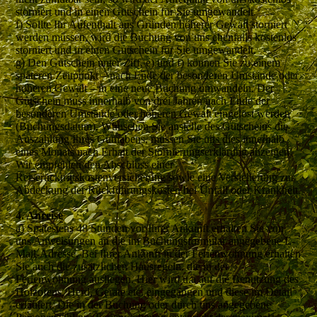
storniert und in einen Gutschein für Sie umgewandelt.
f) Sollte Ihr Aufenthalt aus Gründen höherer Gewalt storniert
werden müssen, wird die Buchung von uns ebenfalls kostenlos
storniert und in einen Gutschein für Sie umgewandelt.
g) Den Gutschein unter Ziff. e) und f) können Sie zu einem
späteren Zeitpunkt – nach Ende der besonderen Umstände oder
höheren Gewalt – in eine neue Buchung umwandeln. Der
Gutschein muss innerhalb von drei Jahren nach Ende der
besonderen Umstände oder höheren Gewalt eingelöst werden
(Buchungsdatum). Wünschen Sie anstelle des Gutscheins die
Auszahlung Ihres Guthabens, müssen Sie uns dies innerhalb
eines Monats nach Erhalt der Stornierungserklärung anzeigen.
Wir empfehlen den Abschluss einer
Reiserücktrittskostenversicherung sowie eine Versicherung zur
Abdeckung der Rückführungskosten bei Unfall oder Krankheit.
4. Anreise
a) Spätestens 48 Stunden vor Ihrer Ankunft erhalten Sie von
uns Anweisungen an die im Buchungsformular angegebene E-
Mail-Adresse. Bei Ihrer Ankunft in der Ferienwohnung erhalten
Sie auch die zusätzlichen Hausregeln, die in der
Ferienwohnung ausliegen. Hier wird u.a auf die Benutzung des
Holzofens, Herd, Geräte etc. eingegangen und diese im Detail
erläutert. Die in der Buchung oder durch uns angegebene