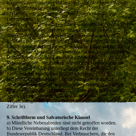
von Software-Viren oder Fehlern sind oder dass unsere Website
ununterbrochen funktioniert.
b) Haftung von uns bei vermittelten Zusatzleistungen von
Drittanbietern
Soweit wir nicht eine entsprechende weitergehende vertragliche
Pflicht durch ausdrückliche Vereinbarung mit Ihnen
übernommen haben, haften wir nur für ordnungsgemäße
Erfüllung der Vermittlerpflichten. Diese Vermittlerpflichten
schließen insbesondere die rechtswirksame Übermittlung des
Angebots auf Abschluss des Vertrages mit den zu vermittelnden
Drittanbietern sowie im Falle der Annahme des
Vertragsangebots durch die zu vermittelnden Drittanbieter die
Übermittlung der Vertragsbestätigung im Namen und auf
Rechnung des vermittelten Drittanbieters, ein.
Wir haften nicht für Mängel und Schäden, die Ihnen im
Zusammenhang mit der vermittelten Zusatzleistung entstehen.
Eine etwaige eigene Haftung von uns aus der schuldhaften
Verletzung von Vermittlerpflichten einschließlich der
Verpflichtungen aus § 651w BGB bleibt unberührt, siehe auch
Ziffer 3e).
9. Schriftform und Salvatorische Klausel
a) Mündliche Nebenabreden sind nicht getroffen worden.
b) Diese Vereinbarung unterliegt dem Recht der
Bundesrepublik Deutschland. Bei Verbrauchern, die den