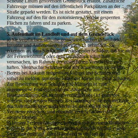
Scheune Linum gehörenden Grundstück erlaubt. Zusätzliche
Fahrzeuge müssen auf den öffentlichen Parkplätzen an der
Straße geparkt werden. Es ist nicht gestattet, mit einem
Fahrzeug auf den für den motorisierten Verkehr gesperrten
Flächen zu fahren und zu parken.
5. Aufenthalt im Landloft und auf dem Grundstück
a) Sie verpflichten sich, die gemieteten Sachen (Mietobjekt,
Inventar und Außenanlagen) pfleglich zu behandelt. Sie
erkennen an, dass Sie für alle Verluste oder Schäden, die Sie an
der Ferienwohnung oder dem Grundstück schuldhaft
verursachen, im Rahmen der gesetzlichen Vorschriften voll
haften. Verursachte Schäden sind uns schnellstens zu melden.
Bereits bei Ankunft festgestellte Mängel und Schäden sind
sofort zu melden, ansonsten haftet der Mieter für diese Schäden.
Zur Beseitigung von Schäden und Mängeln ist eine
angemessene Frist einzuräumen. Ansprüche aus
Beanstandungen, die nicht unverzüglich vor Ort gemeldet
werden, sind ausgeschlossen. Reklamationen, die erst am Ende
des Aufenthalts bzw. nach Verlassen des Objekts beim
Vermieter eingehen, sind ebenfalls vom Schadenersatz
ausgeschlossen.
b) Unsere Ferienwohnungen befinden sich in einem ländlichen
Gebiet in der Natur. Sie erkennen an, dass Sie für Ihre eigene
Sicherheit (und ggf. Ihrer Haustiere) in und um die