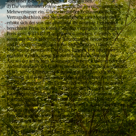
aber unser Bestes tun, dieses zu ermöglichen.
d) Die vereinbarten Preise schließen die jeweilige gesetzliche
Mehrwertsteuer ein. Überschreitet der Zeitraum zwischen
Vertragsabschluss und Vertragserfüllung vier Monate und
erhöht sich der von uns allgemein für derartige Leistungen
berechnete Preis, so können wir den vertraglich vereinbarten
Preis gem. § 315 BGB angemessen anheben. Gleiches gilt,
wenn uns durch behördliche Anordnungen besonderer Schutz-
und Hygieneauflagen, auch zur Sicherheit des Gastes,
Mehrkosten entstehen. Die Preise können von uns ferner
geändert werden, wenn Sie nachträglich Änderungen der
Anzahl der gebuchten Wohnungen, unserer Leistung oder der
Aufenthaltsdauer der Gäste wünschen und wir dem zustimmen.
e) Wir werden Ihnen eine Kaution von 150 Euro für Ihre
Buchung in Rechnung stellen. Wenn nach Ihrem Aufenthalt in
der Wohnung und / oder Grundstück ein Schaden festgestellt
wird, behalten wir uns das Recht vor, den Schaden von der
Kaution einzubehalten. Übersteigt die Schadenssumme die
Kaution, werden wir Ihnen eine Rechnung in Höhe der
Schadenssumme zu stellen. Dies umfasst u.a. alle zusätzlichen
Kosten, einschließlich, aber nicht beschränkt auf Bruch,
Beschädigung oder übermäßigen Reinigungsbedarf,
übermäßigen Müll, Rauchen, zusätzliche Gäste, die nicht
angegeben wurden, usw.
f) Eine Untervermietung und Überlassung der Ferienwohnung