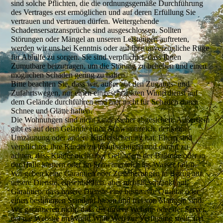
sind solche Pflichten, die die ordnungsgemäße Durchführung
des Vertrages erst ermöglichen und auf deren Erfüllung Sie
vertrauen und vertrauen dürfen. Weitergehende
Schadensersatzansprüche sind ausgeschlossen. Sollten
Störungen oder Mängel an unseren Leistungen auftreten,
werden wir uns bei Kenntnis oder auf Ihre unverzügliche Rüge
für Abhilfe zu sorgen. Sie sind verpflichtet, dass Ihnen
Zumutbare beizutragen, um die Störung zu beheben und einen
möglichen Schaden gering zu halten.
Bitte beachten Sie, dass wir, außer auf den Zugangs- und
Zufahrtswegen, nur einen eingeschränkten Winterdienst auf
dem Gelände durchführen und hier nicht für Schäden durch
Schnee und Glätte haften.
Die Wohnungen sind nicht kindersicher abgesichert. Außerdem
gibt es auf dem Gelände einen Schwimmteich, der keine
Umzäunung oder andere Kindersicherung hat. Eltern sind
verpflichtet, ihre Kinder zu beaufsichtigen und darauf zu
achten, dass Kinder nicht über Geländern der Balkone oder in
der Halle klettern oder im Schwimmteich ins Wasser fallen.
Wir geben keine Garantien oder Zusicherungen in Bezug auf
unsere Dienste, einschließlich, aber nicht beschränkt auf,
Garantien, dass unsere Dienste eine bestimmte Qualität oder
einen bestimmten Standard haben und frei von Mängeln sind.
Wir garantieren nicht, dass die unsere Website oder der Server,
der die Website im World Wide Web zur Verfügung stellt, frei