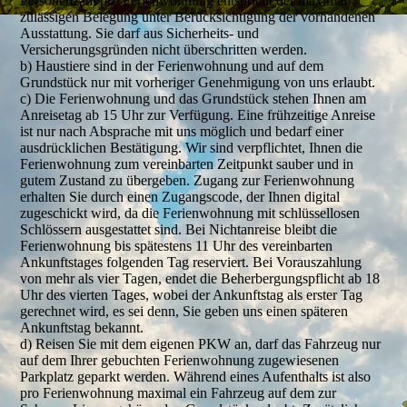
Personenzahl pro Ferienwohnung entspricht der maximal
zulässigen Belegung unter Berücksichtigung der vorhandenen
Ausstattung. Sie darf aus Sicherheits- und
Versicherungsgründen nicht überschritten werden.
b) Haustiere sind in der Ferienwohnung und auf dem
Grundstück nur mit vorheriger Genehmigung von uns erlaubt.
c) Die Ferienwohnung und das Grundstück stehen Ihnen am
Anreisetag ab 15 Uhr zur Verfügung. Eine frühzeitige Anreise
ist nur nach Absprache mit uns möglich und bedarf einer
ausdrücklichen Bestätigung. Wir sind verpflichtet, Ihnen die
Ferienwohnung zum vereinbarten Zeitpunkt sauber und in
gutem Zustand zu übergeben. Zugang zur Ferienwohnung
erhalten Sie durch einen Zugangscode, der Ihnen digital
zugeschickt wird, da die Ferienwohnung mit schlüssellosen
Schlössern ausgestattet sind. Bei Nichtanreise bleibt die
Ferienwohnung bis spätestens 11 Uhr des vereinbarten
Ankunftstages folgenden Tag reserviert. Bei Vorauszahlung
von mehr als vier Tagen, endet die Beherbergungspflicht ab 18
Uhr des vierten Tages, wobei der Ankunftstag als erster Tag
gerechnet wird, es sei denn, Sie geben uns einen späteren
Ankunftstag bekannt.
d) Reisen Sie mit dem eigenen PKW an, darf das Fahrzeug nur
auf dem Ihrer gebuchten Ferienwohnung zugewiesenen
Parkplatz geparkt werden. Während eines Aufenthalts ist also
pro Ferienwohnung maximal ein Fahrzeug auf dem zur