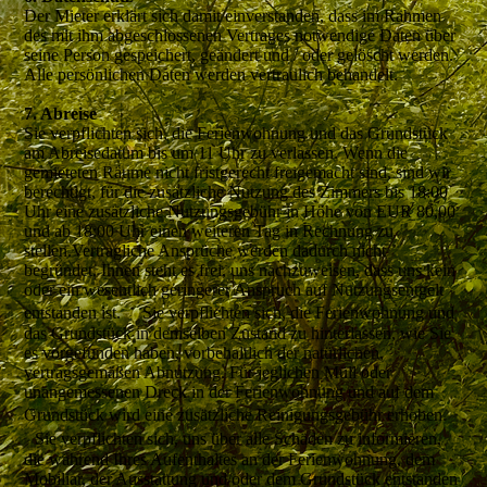
Der Mieter erklärt sich damit einverstanden, dass im Rahmen
des mit ihm abgeschlossenen Vertrages notwendige Daten über
seine Person gespeichert, geändert und / oder gelöscht werden.
Alle persönlichen Daten werden vertraulich behandelt.
7. Abreise
Sie verpflichten sich, die Ferienwohnung und das Grundstück
am Abreisedatum bis um 11 Uhr zu verlassen. Wenn die
gemieteten Räume nicht fristgerecht freigemacht sind, sind wir
berechtigt, für die zusätzliche Nutzung des Zimmers bis 18:00
Uhr eine zusätzliche Nutzungsgebühr in Höhe von EUR 80,00
und ab 18:00 Uhr einen weiteren Tag in Rechnung zu
stellen.Vertragliche Ansprüche werden dadurch nicht
begründet. Ihnen steht es frei, uns nachzuweisen, dass uns kein
oder ein wesentlich geringerer Anspruch auf Nutzungsentgelt
entstanden ist. Sie verpflichten sich, die Ferienwohnung und
das Grundstück in demselben Zustand zu hinterlassen, wie Sie
es vorgefunden haben, vorbehaltlich der natürlichen,
vertragsgemäßen Abnutzung. Für jeglichen Müll oder
unangemessenen Dreck in der Ferienwohnung und auf dem
Grundstück wird eine zusätzliche Reinigungsgebühr erhoben.
Sie verpflichten sich, uns über alle Schäden zu informieren,
die während Ihres Aufenthaltes an der Ferienwohnung, dem
Mobiliar, der Ausstattung und/oder dem Grundstück entstanden