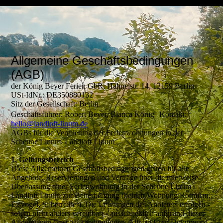
Allgemeine Geschäftsbedingungen
(AGB)
der König Beyer Ferien GbR, Hähnelstr. 14, 12159 Berlin
USt-IdNr.: DE350880132
Sitz der Gesellschaft: Berlin
Geschäftsführer: Robert Beyer, Bianca König Kontakt:
hello@landloft-linum.de
AGBs für die Vermietung der Ferienwohnungen in der
Scheune Linum, Landloft Linum
1. Geltungsbereich
Diese Allgemeinen Geschäftsbedingungen gelten für alle
Angebote, Reservierungen und Verträge über die mietweise
Überlassung einer Ferienwohnung in der Scheune Linum /
Landloft Linum zur Beherbergung (betrifft Wohnung Rotmilan,
Eisvogel, Silberreiher). Die Leistungen des Anbieters erfolgen -
sofern nicht anders vereinbart - ausschließlich aufgrund dieser
Allgemeinen Geschäftsbedingungen. Alle anderen Dokumente